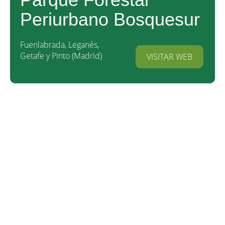
Periurbano Bosquesur
Fuenlabrada, Leganés,
Getafe y Pinto
Madrid
VISITAR WEB