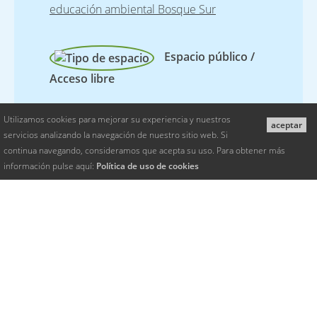
educación ambiental Bosque Sur
Espacio público /
Acceso libre
Utilizamos cookies para mejorar su experiencia y nuestros
aceptar
Equipamentos y Servicios
servicios analizando la navegación de nuestro sitio web. Si
continua navegando, consideramos que acepta su uso. Para obtener más
Aula de naturaleza
Huerto de ocio
información pulse aquí:
Política de uso de cookies