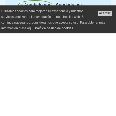
Aportado por:
Utilizamos cookies para mejorar su experiencia y nuestros
aceptar
Parque Naturales de la Comunidad
servicios analizando la navegación de nuestro sitio web. Si
Valenciana
continua navegando, consideramos que acepta su uso. Para obtener más
información pulse aquí:
Política de uso de cookies
Espacio público /
Acceso libre
Parque Natural del Hondo
Equipamentos y
Servicios
Observatorio de aves
Señalización
interpretativa
Centro de interpretación /
visitantes