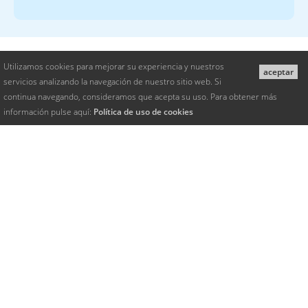
Utilizamos cookies para mejorar su experiencia y nuestros
aceptar
servicios analizando la navegación de nuestro sitio web. Si
continua navegando, consideramos que acepta su uso. Para obtener más
información pulse aquí:
Política de uso de cookies